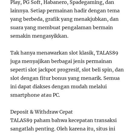
Play, PG Soft, Habanero, Spadegaming, dan
lainnya. Setiap permainan hadir dengan tema
yang berbeda, grafik yang menakjubkan, dan
suara yang membuat pengalaman bermain
semakin mengasyikkan.
Tak hanya menawarkan slot klasik, TALAS89
juga menyajikan berbagai jenis permainan
seperti slot jackpot progresif, slot beli spin, dan
slot dengan fitur bonus yang menarik. Semua
ini dapat diakses dengan mudah melalui
smartphone atau PC.
Deposit & Withdraw Cepat
TALAS89 paham bahwa kecepatan transaksi
sangatlah penting. Oleh karena itu, situs ini