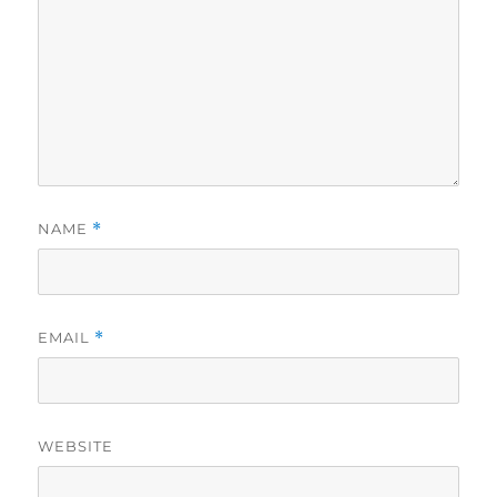
NAME
*
EMAIL
*
WEBSITE