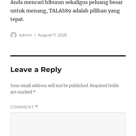
Anda mencari hiburan sekaligus peluang besar
untuk menang, TALAS89 adalah pilihan yang
tepat.
Author
Posted
admin
August 11, 2025
on
Leave a Reply
Your email address will not be published.
Required fields
are marked
*
COMMENT
*