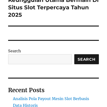
Keunggulan Utama Bermain Di
post:
Situs Slot Terpercaya Tahun
2025
Search
SEARCH
Recent Posts
Analisis Pola Payout Mesin Slot Berbasis
Data Historis