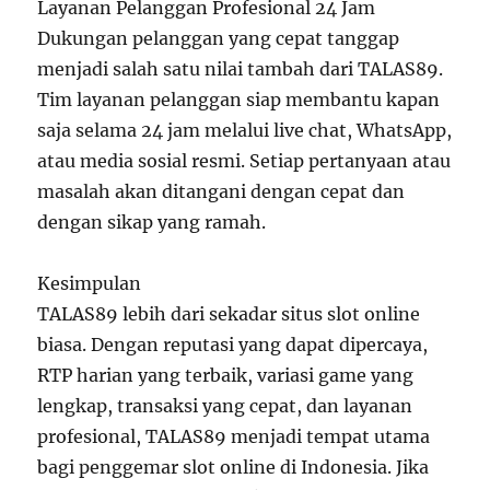
Layanan Pelanggan Profesional 24 Jam
Dukungan pelanggan yang cepat tanggap
menjadi salah satu nilai tambah dari TALAS89.
Tim layanan pelanggan siap membantu kapan
saja selama 24 jam melalui live chat, WhatsApp,
atau media sosial resmi. Setiap pertanyaan atau
masalah akan ditangani dengan cepat dan
dengan sikap yang ramah.
Kesimpulan
TALAS89 lebih dari sekadar situs slot online
biasa. Dengan reputasi yang dapat dipercaya,
RTP harian yang terbaik, variasi game yang
lengkap, transaksi yang cepat, dan layanan
profesional, TALAS89 menjadi tempat utama
bagi penggemar slot online di Indonesia. Jika