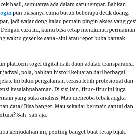
 cek hasil, semuanya ada dalam satu tempat. Bahkan
login
pun biasanya cuma butuh beberapa detik doang.
at, jadi wajar dong kalau pemain pingin akses yang ges
. Dengan cara ini, kamu bisa tetap menikmati permainan
ng waktu geser ke sana-sini atau repot buka banyak
kin platform togel digital naik daun adalah transparansi.
t jadwal, pola, bahkan histori keluaran dari berbagai
elas. Ini bikin pengalaman terasa lebih profesional dan
si kesalahpahaman. Di sisi lain, fitur-fitur ini juga
ain yang suka analisis. Mau mencoba tebak angka
an data? Bisa banget. Mau sekadar bermain santai dan
tuisi? Sah-sah aja.
emua kemudahan ini, penting banget buat tetap bijak.