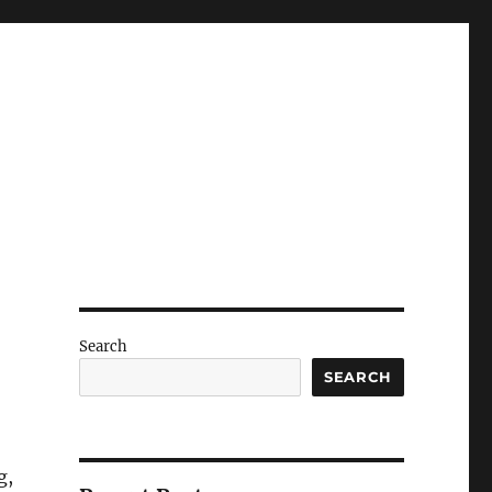
Search
SEARCH
g,