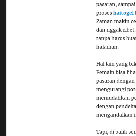
pasaran, sampai
proses
haitogel 
Zaman makin cep
dan nggak ribet
tanpa harus bua
halaman.
Hal lain yang bi
Pemain bisa liha
pasaran dengan j
mengurangi poten
memudahkan pem
dengan pendekat
mengandalkan in
Tapi, di balik s