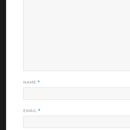
NAME
*
EMAIL
*