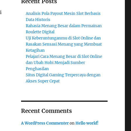
Recent Posts
i
Analisis Pola Payout Mesin Slot Berbasis
Data Historis
Rahasia Menang Besar dalam Permainan
Roulette Digital
Uji Keberuntunganmu di Slot Online dan
Rasakan Sensasi Menang yang Membuat
Ketagihan
Pelajari Cara Menang Besar di Slot Online
dan Ubah Hobi Menjadi Sumber
Penghasilan
Situs Digital Gaming Terpercaya dengan
Akses Super Cepat
Recent Comments
A WordPress Commenter
on
Hello world!