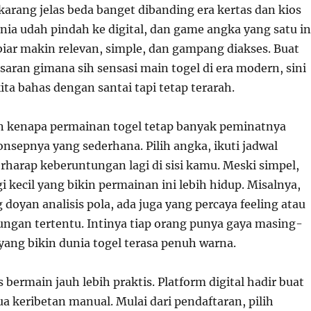
karang jelas beda banget dibanding era kertas dan kios
unia udah pindah ke digital, dan game angka yang satu in
biar makin relevan, simple, dan gampang diakses. Buat
aran gimana sih sensasi main togel di era modern, sini
a bahas dengan santai tapi tetap terarah.
an kenapa permainan togel tetap banyak peminatnya
nsepnya yang sederhana. Pilih angka, ikuti jadwal
rharap keberuntungan lagi di sisi kamu. Meski simpel,
gi kecil yang bikin permainan ini lebih hidup. Misalnya,
doyan analisis pola, ada juga yang percaya feeling atau
ngan tertentu. Intinya tiap orang punya gaya masing-
yang bikin dunia togel terasa penuh warna.
 bermain jauh lebih praktis. Platform digital hadir buat
keribetan manual. Mulai dari pendaftaran, pilih