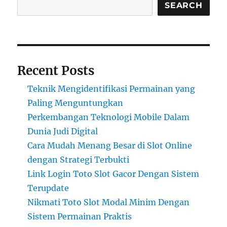
SEARCH
Recent Posts
Teknik Mengidentifikasi Permainan yang
Paling Menguntungkan
Perkembangan Teknologi Mobile Dalam
Dunia Judi Digital
Cara Mudah Menang Besar di Slot Online
dengan Strategi Terbukti
Link Login Toto Slot Gacor Dengan Sistem
Terupdate
Nikmati Toto Slot Modal Minim Dengan
Sistem Permainan Praktis