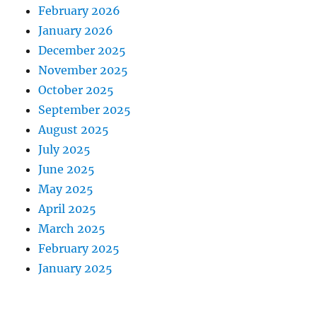
February 2026
January 2026
December 2025
November 2025
October 2025
September 2025
August 2025
July 2025
June 2025
May 2025
April 2025
March 2025
February 2025
January 2025