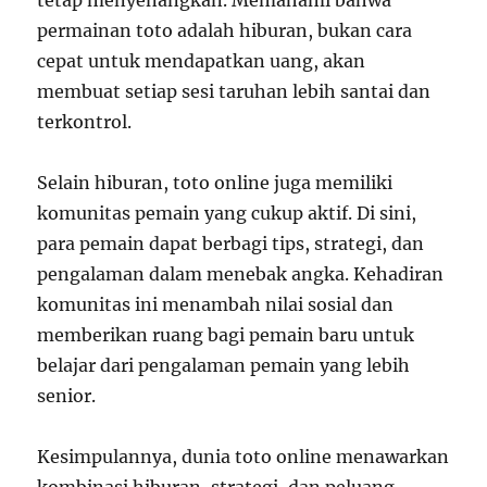
tetap menyenangkan. Memahami bahwa
permainan toto adalah hiburan, bukan cara
cepat untuk mendapatkan uang, akan
membuat setiap sesi taruhan lebih santai dan
terkontrol.
Selain hiburan, toto online juga memiliki
komunitas pemain yang cukup aktif. Di sini,
para pemain dapat berbagi tips, strategi, dan
pengalaman dalam menebak angka. Kehadiran
komunitas ini menambah nilai sosial dan
memberikan ruang bagi pemain baru untuk
belajar dari pengalaman pemain yang lebih
senior.
Kesimpulannya, dunia toto online menawarkan