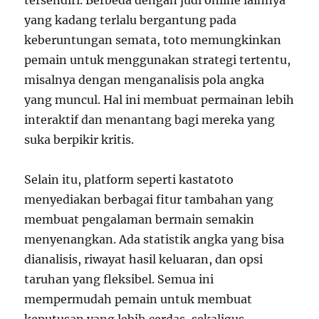
tersendiri. Berbeda dengan judi online lainnya
yang kadang terlalu bergantung pada
keberuntungan semata, toto memungkinkan
pemain untuk menggunakan strategi tertentu,
misalnya dengan menganalisis pola angka
yang muncul. Hal ini membuat permainan lebih
interaktif dan menantang bagi mereka yang
suka berpikir kritis.
Selain itu, platform seperti kastatoto
menyediakan berbagai fitur tambahan yang
membuat pengalaman bermain semakin
menyenangkan. Ada statistik angka yang bisa
dianalisis, riwayat hasil keluaran, dan opsi
taruhan yang fleksibel. Semua ini
mempermudah pemain untuk membuat