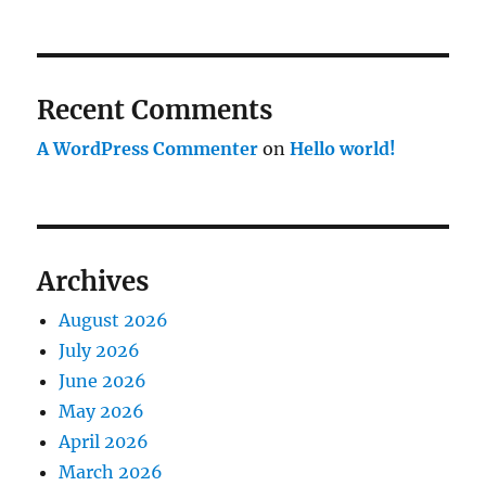
Recent Comments
A WordPress Commenter
on
Hello world!
Archives
August 2026
July 2026
June 2026
May 2026
April 2026
March 2026