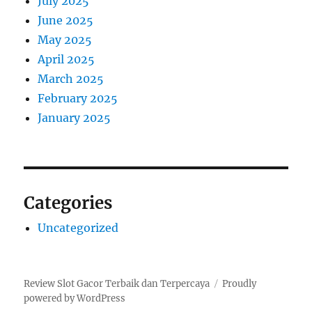
July 2025
June 2025
May 2025
April 2025
March 2025
February 2025
January 2025
Categories
Uncategorized
Review Slot Gacor Terbaik dan Terpercaya
Proudly
powered by WordPress