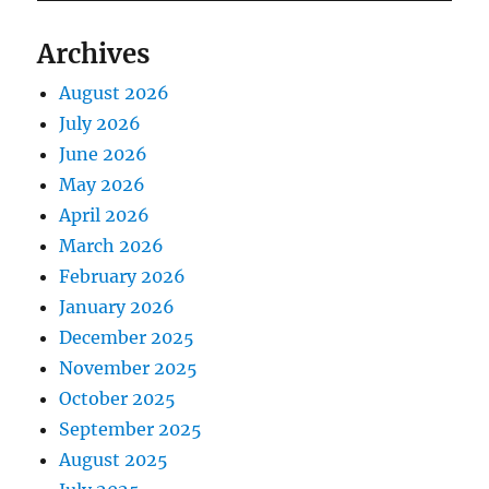
Archives
August 2026
July 2026
June 2026
May 2026
April 2026
March 2026
February 2026
January 2026
December 2025
November 2025
October 2025
September 2025
August 2025