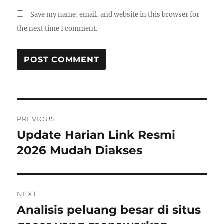
Save my name, email, and website in this browser for
the next time I comment.
Post
PREVIOUS
navigation
Update Harian Link Resmi
Previous
post:
2026 Mudah Diakses
NEXT
Analisis peluang besar di situs
Next
post: