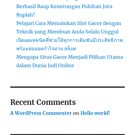
Berhasil Raup Keuntungan Puluhan Juta
Rupiah!
Pelajari Cara Memainkan Slot Gacor dengan
Teknik yang Membuat Anda Selalu Unggul
เปิดเผยเทคนิคที่ช่วยให้ทุกการเดิมพันมีประสิทธิภาพ
พร้อมต่อยอดกำไรผ่าน สล็อต
Mengapa Situs Gacor Menjadi Pilihan Utama
dalam Dunia Judi Online
Recent Comments
A WordPress Commenter
on
Hello world!