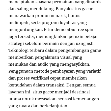
menciptakan suasana permainan yang dinamis
dan saling mendukung. Banyak situs gacor
menawarkan promo menarik, bonus
melimpah, serta program loyalitas yang
menguntungkan. Fitur demo atau free spin
juga tersedia, memungkinkan pemain belajar
strategi sebelum bermain dengan uang asli.
Teknologi terbaru dalam pengembangan game
memberikan pengalaman visual yang
memukau dan audio yang mengasyikkan.
Penggunaan metode pembayaran yang variatif
dan proses verifikasi cepat memberikan
kemudahan dalam transaksi. Dengan semua
layanan ini, situs gacor menjadi destinasi
utama untuk merasakan sensasi kemenangan
yang nyata dan berkelanjutan.