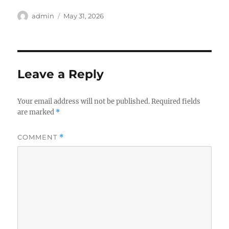
Author
Posted
admin
May 31, 2026
on
Leave a Reply
Your email address will not be published.
Required fields
are marked
*
COMMENT
*