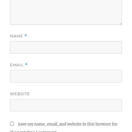
NAME
*
EMAIL
*
WEBSITE
Save my name, email, and website in this browser for