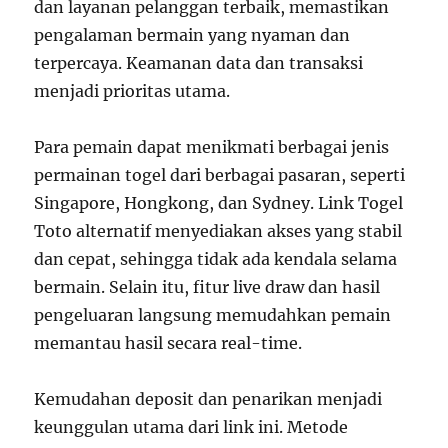
dan layanan pelanggan terbaik, memastikan
pengalaman bermain yang nyaman dan
terpercaya. Keamanan data dan transaksi
menjadi prioritas utama.
Para pemain dapat menikmati berbagai jenis
permainan togel dari berbagai pasaran, seperti
Singapore, Hongkong, dan Sydney. Link Togel
Toto alternatif menyediakan akses yang stabil
dan cepat, sehingga tidak ada kendala selama
bermain. Selain itu, fitur live draw dan hasil
pengeluaran langsung memudahkan pemain
memantau hasil secara real-time.
Kemudahan deposit dan penarikan menjadi
keunggulan utama dari link ini. Metode