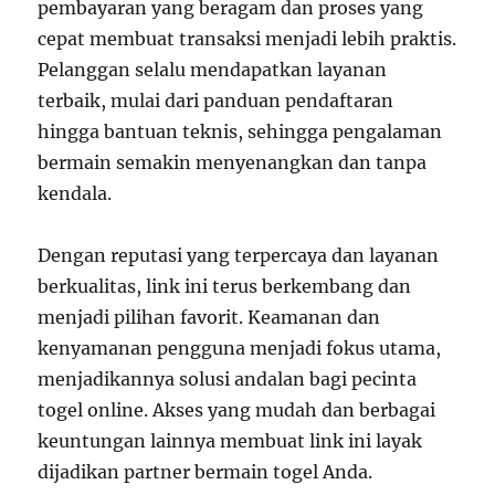
pembayaran yang beragam dan proses yang
cepat membuat transaksi menjadi lebih praktis.
Pelanggan selalu mendapatkan layanan
terbaik, mulai dari panduan pendaftaran
hingga bantuan teknis, sehingga pengalaman
bermain semakin menyenangkan dan tanpa
kendala.
Dengan reputasi yang terpercaya dan layanan
berkualitas, link ini terus berkembang dan
menjadi pilihan favorit. Keamanan dan
kenyamanan pengguna menjadi fokus utama,
menjadikannya solusi andalan bagi pecinta
togel online. Akses yang mudah dan berbagai
keuntungan lainnya membuat link ini layak
dijadikan partner bermain togel Anda.