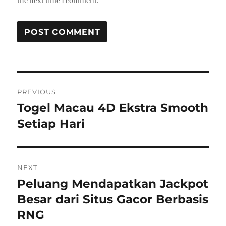
the next time I comment.
Post
PREVIOUS
navigation
Togel Macau 4D Ekstra Smooth
Previous
post:
Setiap Hari
NEXT
Peluang Mendapatkan Jackpot
Next
post:
Besar dari Situs Gacor Berbasis
RNG