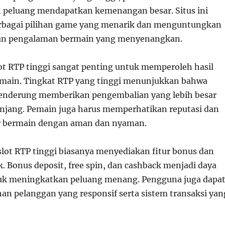
peluang mendapatkan kemenangan besar. Situs ini
bagai pilihan game yang menarik dan menguntungkan
an pengalaman bermain yang menyenangkan.
lot RTP tinggi sangat penting untuk memperoleh hasil
rmain. Tingkat RTP yang tinggi menunjukkan bahwa
cenderung memberikan pengembalian yang lebih besar
njang. Pemain juga harus memperhatikan reputasi dan
gar bermain dengan aman dan nyaman.
s slot RTP tinggi biasanya menyediakan fitur bonus dan
. Bonus deposit, free spin, dan cashback menjadi daya
tuk meningkatkan peluang menang. Pengguna juga dapa
an pelanggan yang responsif serta sistem transaksi yan