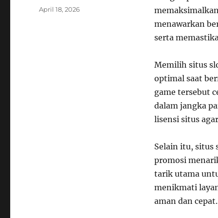
Posted
April 18, 2026
memaksimalkan 
on
menawarkan ber
serta memastik
Memilih situs s
optimal saat be
game tersebut 
dalam jangka pa
lisensi situs a
Selain itu, situ
promosi menarik
tarik utama un
menikmati layan
aman dan cepat.