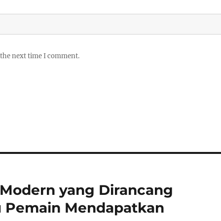
 the next time I comment.
r Modern yang Dirancang
u Pemain Mendapatkan