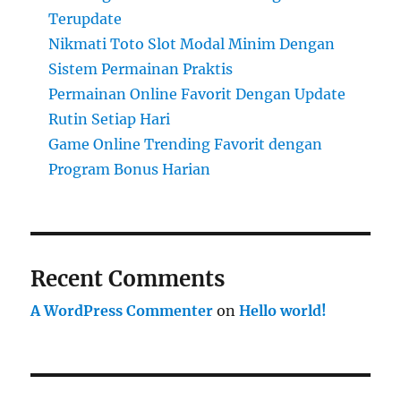
Terupdate
Nikmati Toto Slot Modal Minim Dengan
Sistem Permainan Praktis
Permainan Online Favorit Dengan Update
Rutin Setiap Hari
Game Online Trending Favorit dengan
Program Bonus Harian
Recent Comments
A WordPress Commenter
on
Hello world!