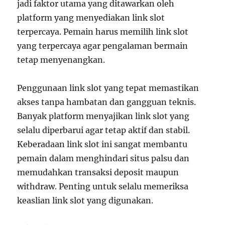
jadi faktor utama yang ditawarkan oleh
platform yang menyediakan link slot
terpercaya. Pemain harus memilih link slot
yang terpercaya agar pengalaman bermain
tetap menyenangkan.
Penggunaan link slot yang tepat memastikan
akses tanpa hambatan dan gangguan teknis.
Banyak platform menyajikan link slot yang
selalu diperbarui agar tetap aktif dan stabil.
Keberadaan link slot ini sangat membantu
pemain dalam menghindari situs palsu dan
memudahkan transaksi deposit maupun
withdraw. Penting untuk selalu memeriksa
keaslian link slot yang digunakan.