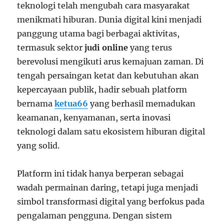
teknologi telah mengubah cara masyarakat
menikmati hiburan. Dunia digital kini menjadi
panggung utama bagi berbagai aktivitas,
termasuk sektor
judi online
yang terus
berevolusi mengikuti arus kemajuan zaman. Di
tengah persaingan ketat dan kebutuhan akan
kepercayaan publik, hadir sebuah platform
bernama
ketua66
yang berhasil memadukan
keamanan, kenyamanan, serta inovasi
teknologi dalam satu ekosistem hiburan digital
yang solid.
Platform ini tidak hanya berperan sebagai
wadah permainan daring, tetapi juga menjadi
simbol transformasi digital yang berfokus pada
pengalaman pengguna. Dengan sistem