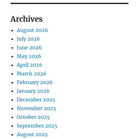
Archives
August 2026
July 2026
June 2026
May 2026
April 2026
March 2026
February 2026
January 2026
December 2025
November 2025
October 2025
September 2025
August 2025