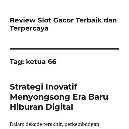
Review Slot Gacor Terbaik dan
Terpercaya
Tag:
ketua 66
Strategi Inovatif
Menyongsong Era Baru
Hiburan Digital
Dalam dekade terakhir, perkembangan