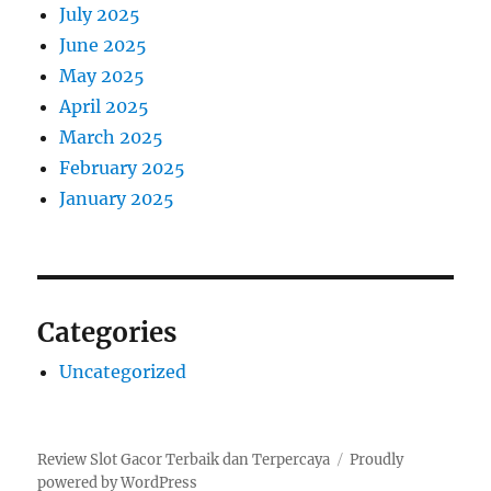
July 2025
June 2025
May 2025
April 2025
March 2025
February 2025
January 2025
Categories
Uncategorized
Review Slot Gacor Terbaik dan Terpercaya
Proudly
powered by WordPress