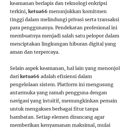
keamanan berlapis dan teknologi enkripsi
terkini,
ketua66
menunjukkan komitmen
tinggi dalam melindungi privasi serta transaksi
para penggunanya. Pendekatan profesional ini
membuatnya menjadi salah satu pelopor dalam
menciptakan lingkungan hiburan digital yang
aman dan terpercaya.
Selain aspek keamanan, hal lain yang menonjol
dari
ketua66
adalah efisiensi dalam
pengelolaan sistem. Platform ini mengusung
antarmuka yang ramah pengguna dengan
navigasi yang intuitif, memungkinkan pemain
untuk mengakses berbagai fitur tanpa
hambatan. Setiap elemen dirancang agar
memberikan kenyamanan maksimal, mulai