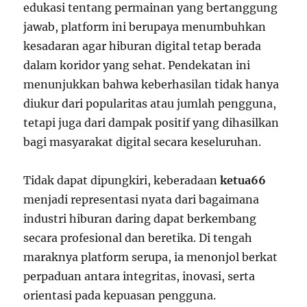
edukasi tentang permainan yang bertanggung
jawab, platform ini berupaya menumbuhkan
kesadaran agar hiburan digital tetap berada
dalam koridor yang sehat. Pendekatan ini
menunjukkan bahwa keberhasilan tidak hanya
diukur dari popularitas atau jumlah pengguna,
tetapi juga dari dampak positif yang dihasilkan
bagi masyarakat digital secara keseluruhan.
Tidak dapat dipungkiri, keberadaan
ketua66
menjadi representasi nyata dari bagaimana
industri hiburan daring dapat berkembang
secara profesional dan beretika. Di tengah
maraknya platform serupa, ia menonjol berkat
perpaduan antara integritas, inovasi, serta
orientasi pada kepuasan pengguna.