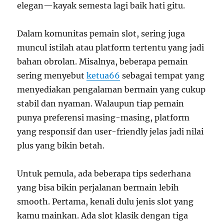
elegan—kayak semesta lagi baik hati gitu.
Dalam komunitas pemain slot, sering juga
muncul istilah atau platform tertentu yang jadi
bahan obrolan. Misalnya, beberapa pemain
sering menyebut
ketua66
sebagai tempat yang
menyediakan pengalaman bermain yang cukup
stabil dan nyaman. Walaupun tiap pemain
punya preferensi masing-masing, platform
yang responsif dan user-friendly jelas jadi nilai
plus yang bikin betah.
Untuk pemula, ada beberapa tips sederhana
yang bisa bikin perjalanan bermain lebih
smooth. Pertama, kenali dulu jenis slot yang
kamu mainkan. Ada slot klasik dengan tiga