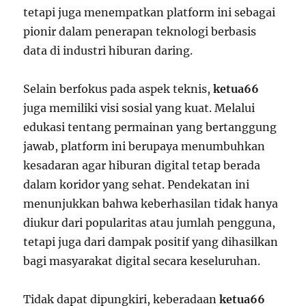
tetapi juga menempatkan platform ini sebagai
pionir dalam penerapan teknologi berbasis
data di industri hiburan daring.
Selain berfokus pada aspek teknis,
ketua66
juga memiliki visi sosial yang kuat. Melalui
edukasi tentang permainan yang bertanggung
jawab, platform ini berupaya menumbuhkan
kesadaran agar hiburan digital tetap berada
dalam koridor yang sehat. Pendekatan ini
menunjukkan bahwa keberhasilan tidak hanya
diukur dari popularitas atau jumlah pengguna,
tetapi juga dari dampak positif yang dihasilkan
bagi masyarakat digital secara keseluruhan.
Tidak dapat dipungkiri, keberadaan
ketua66