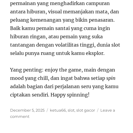
permainan yang menghadirkan campuran
antara hiburan, visual memanjakan mata, dan
peluang kemenangan yang bikin penasaran.
Baik kamu pemain santai yang cuma ingin
hiburan ringan, atau pemain yang suka
tantangan dengan volatilitas tinggi, dunia slot
selalu punya ruang untuk kamu eksplor.
Yang penting: enjoy the game, main dengan
mood yang chill, dan ingat bahwa setiap
spin
adalah bagian dari perjalanan seru yang kamu
ciptakan sendiri. Happy spinning!
Posted
Tags
December 5, 2025
ketua66
,
slot
,
slot gacor
Leave a
on
on
comment
Rahasia
Seru