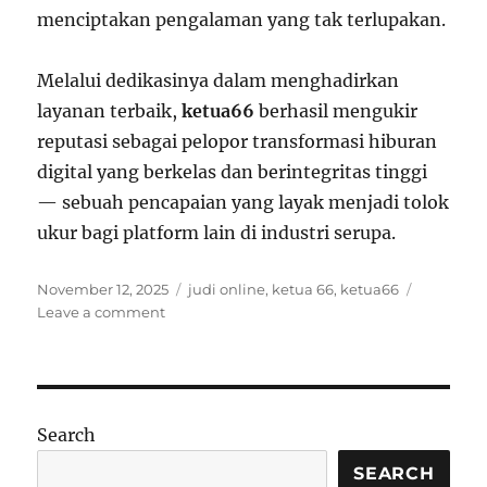
menciptakan pengalaman yang tak terlupakan.
Melalui dedikasinya dalam menghadirkan
layanan terbaik,
ketua66
berhasil mengukir
reputasi sebagai pelopor transformasi hiburan
digital yang berkelas dan berintegritas tinggi
— sebuah pencapaian yang layak menjadi tolok
ukur bagi platform lain di industri serupa.
Posted
Tags
November 12, 2025
judi online
,
ketua 66
,
ketua66
on
on
Leave a comment
Strategi
Inovatif
Menyongsong
Era
Baru
Search
Hiburan
Digital
SEARCH