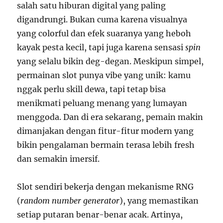
salah satu hiburan digital yang paling
digandrungi. Bukan cuma karena visualnya
yang colorful dan efek suaranya yang heboh
kayak pesta kecil, tapi juga karena sensasi
spin
yang selalu bikin deg-degan. Meskipun simpel,
permainan slot punya vibe yang unik: kamu
nggak perlu skill dewa, tapi tetap bisa
menikmati peluang menang yang lumayan
menggoda. Dan di era sekarang, pemain makin
dimanjakan dengan fitur-fitur modern yang
bikin pengalaman bermain terasa lebih fresh
dan semakin imersif.
Slot sendiri bekerja dengan mekanisme RNG
(
random number generator
), yang memastikan
setiap putaran benar-benar acak. Artinya,