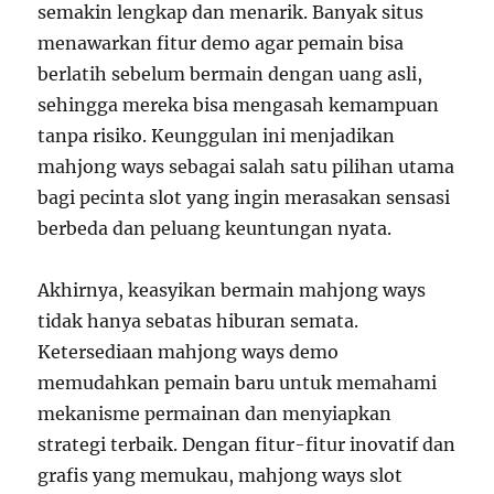
semakin lengkap dan menarik. Banyak situs
menawarkan fitur demo agar pemain bisa
berlatih sebelum bermain dengan uang asli,
sehingga mereka bisa mengasah kemampuan
tanpa risiko. Keunggulan ini menjadikan
mahjong ways sebagai salah satu pilihan utama
bagi pecinta slot yang ingin merasakan sensasi
berbeda dan peluang keuntungan nyata.
Akhirnya, keasyikan bermain mahjong ways
tidak hanya sebatas hiburan semata.
Ketersediaan mahjong ways demo
memudahkan pemain baru untuk memahami
mekanisme permainan dan menyiapkan
strategi terbaik. Dengan fitur-fitur inovatif dan
grafis yang memukau, mahjong ways slot