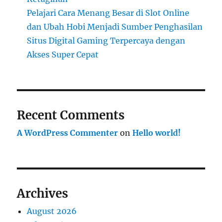
Pelajari Cara Menang Besar di Slot Online
dan Ubah Hobi Menjadi Sumber Penghasilan
Situs Digital Gaming Terpercaya dengan
Akses Super Cepat
Recent Comments
A WordPress Commenter
on
Hello world!
Archives
August 2026