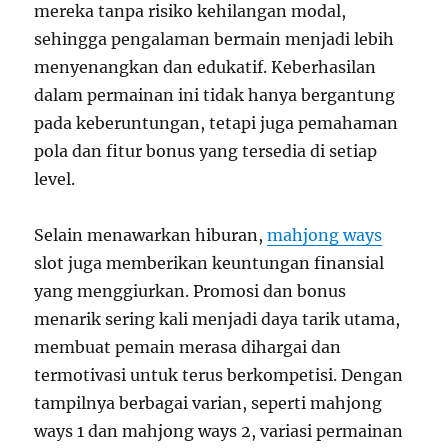
mereka tanpa risiko kehilangan modal,
sehingga pengalaman bermain menjadi lebih
menyenangkan dan edukatif. Keberhasilan
dalam permainan ini tidak hanya bergantung
pada keberuntungan, tetapi juga pemahaman
pola dan fitur bonus yang tersedia di setiap
level.
Selain menawarkan hiburan,
mahjong ways
slot juga memberikan keuntungan finansial
yang menggiurkan. Promosi dan bonus
menarik sering kali menjadi daya tarik utama,
membuat pemain merasa dihargai dan
termotivasi untuk terus berkompetisi. Dengan
tampilnya berbagai varian, seperti mahjong
ways 1 dan mahjong ways 2, variasi permainan