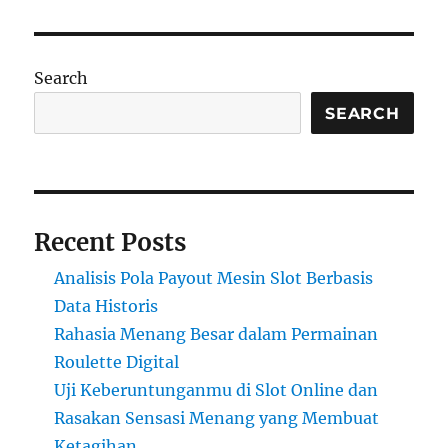
Ways:
Rahasia
Bermain
Tenang
Search
tapi
Menguntungkan
SEARCH
Recent Posts
Analisis Pola Payout Mesin Slot Berbasis
Data Historis
Rahasia Menang Besar dalam Permainan
Roulette Digital
Uji Keberuntunganmu di Slot Online dan
Rasakan Sensasi Menang yang Membuat
Ketagihan