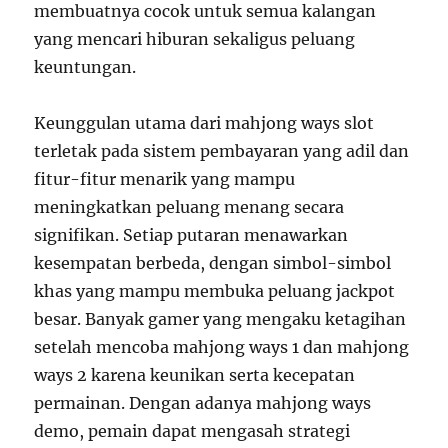
membuatnya cocok untuk semua kalangan
yang mencari hiburan sekaligus peluang
keuntungan.
Keunggulan utama dari mahjong ways slot
terletak pada sistem pembayaran yang adil dan
fitur-fitur menarik yang mampu
meningkatkan peluang menang secara
signifikan. Setiap putaran menawarkan
kesempatan berbeda, dengan simbol-simbol
khas yang mampu membuka peluang jackpot
besar. Banyak gamer yang mengaku ketagihan
setelah mencoba mahjong ways 1 dan mahjong
ways 2 karena keunikan serta kecepatan
permainan. Dengan adanya mahjong ways
demo, pemain dapat mengasah strategi