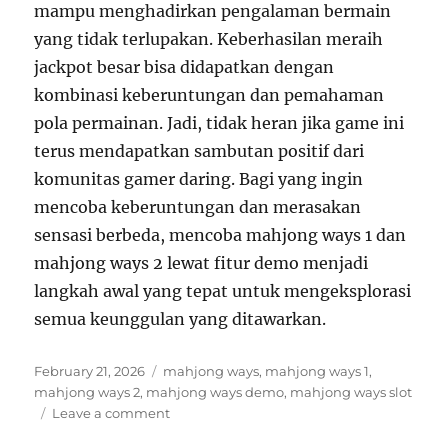
mampu menghadirkan pengalaman bermain
yang tidak terlupakan. Keberhasilan meraih
jackpot besar bisa didapatkan dengan
kombinasi keberuntungan dan pemahaman
pola permainan. Jadi, tidak heran jika game ini
terus mendapatkan sambutan positif dari
komunitas gamer daring. Bagi yang ingin
mencoba keberuntungan dan merasakan
sensasi berbeda, mencoba mahjong ways 1 dan
mahjong ways 2 lewat fitur demo menjadi
langkah awal yang tepat untuk mengeksplorasi
semua keunggulan yang ditawarkan.
Posted
Tags
February 21, 2026
mahjong ways
,
mahjong ways 1
,
on
mahjong ways 2
,
mahjong ways demo
,
mahjong ways slot
on
Leave a comment
Mahjong