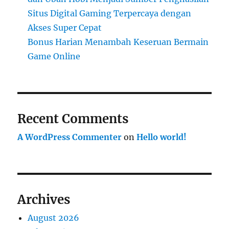
Situs Digital Gaming Terpercaya dengan
Akses Super Cepat
Bonus Harian Menambah Keseruan Bermain
Game Online
Recent Comments
A WordPress Commenter
on
Hello world!
Archives
August 2026