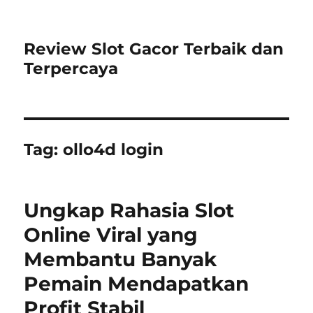
Review Slot Gacor Terbaik dan
Terpercaya
Tag:
ollo4d login
Ungkap Rahasia Slot
Online Viral yang
Membantu Banyak
Pemain Mendapatkan
Profit Stabil