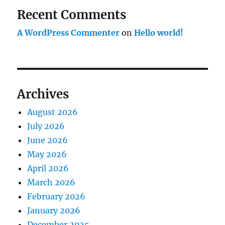
Recent Comments
A WordPress Commenter
on
Hello world!
Archives
August 2026
July 2026
June 2026
May 2026
April 2026
March 2026
February 2026
January 2026
December 2025