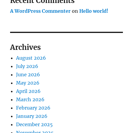
Recent Comments
A WordPress Commenter
on
Hello world!
Archives
August 2026
July 2026
June 2026
May 2026
April 2026
March 2026
February 2026
January 2026
December 2025
November 2025