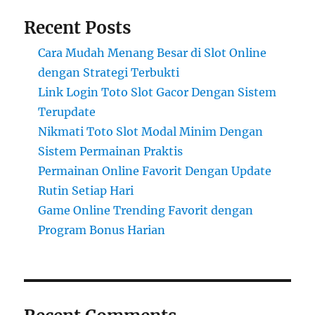
Stabil
Recent Posts
Cara Mudah Menang Besar di Slot Online
dengan Strategi Terbukti
Link Login Toto Slot Gacor Dengan Sistem
Terupdate
Nikmati Toto Slot Modal Minim Dengan
Sistem Permainan Praktis
Permainan Online Favorit Dengan Update
Rutin Setiap Hari
Game Online Trending Favorit dengan
Program Bonus Harian