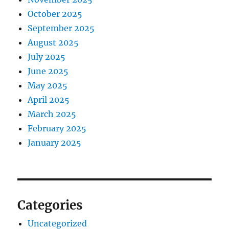
October 2025
September 2025
August 2025
July 2025
June 2025
May 2025
April 2025
March 2025
February 2025
January 2025
Categories
Uncategorized