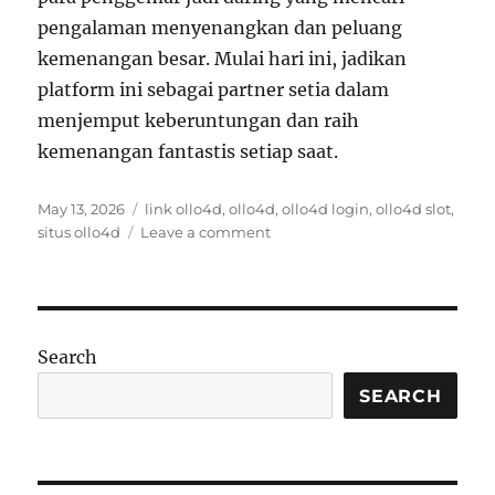
pengalaman menyenangkan dan peluang
kemenangan besar. Mulai hari ini, jadikan
platform ini sebagai partner setia dalam
menjemput keberuntungan dan raih
kemenangan fantastis setiap saat.
Posted
Tags
May 13, 2026
link ollo4d
,
ollo4d
,
ollo4d login
,
ollo4d slot
,
on
on
situs ollo4d
Leave a comment
Ungkap
Rahasia
Slot
Online
Viral
Search
yang
Membantu
SEARCH
Banyak
Pemain
Mendapatkan
Profit